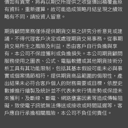
價如有異常，將再以期交所提供之收盤價回補覆蓋原
有資料，重新運算，故可能造成策略月結呈現之績效
略有不同，請投資人留意。
期貨顧問業務僅係提供期貨交易之研究分析意見或建
議，不得代理客戶決定或處理期貨交易事務。從事期
貨交易所生之風險及利益，悉由客戶自行負擔與享
有，本公司不保證獲利或負擔損失。本公司期貨顧問
服務使用之圖表、公式、電腦軟體或其他期貨技術分
析工具有其功能限制，包括其基本假設可能未必與事
實或個案情節相符，提供期貨商品範圍的侷限性，產
出結果未必符合客戶個人的財務需要或目標，依歷史
數據進行繪製及統計並不代表未來行情走勢或保證未
來獲利，及斷線、斷電、網路壅塞因素等造成傳輸阻
礙，致使電子訊號無法傳送或接收或時間延遲等，客
戶應自行承擔相關風險，本公司不負任何責任。