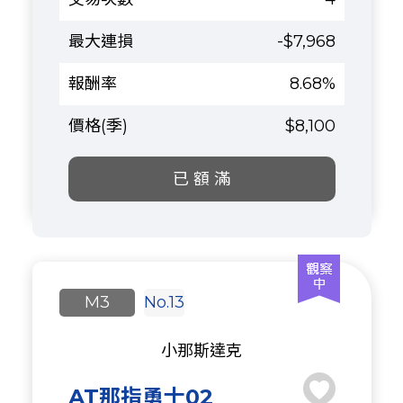
-$7,968
8.68%
$8,100
已 額 滿
M3
No.13
小那斯達克
AT那指勇士02