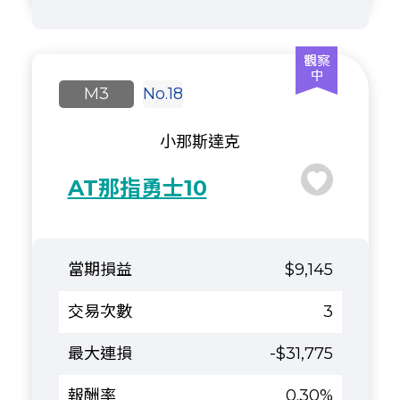
M3
No.18
小那斯達克
AT那指勇士10
$9,145
3
-$31,775
0.30%