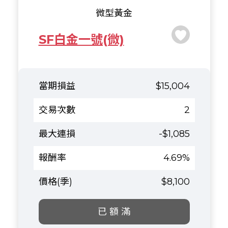
微型黃金
SF白金一號(微)
$15,004
2
-$1,085
4.69%
$8,100
已 額 滿