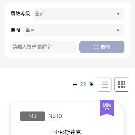
風險等級
期間
搜尋
共
22
筆
M3
No.10
小那斯達克