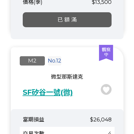
$13,500
已 額 滿
M2
No.12
微型那斯達克
SF矽谷一號(微)
$26,048
4