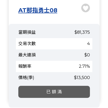
AT那指勇士08
$81,375
4
$0
2.71%
$13,500
已 額 滿