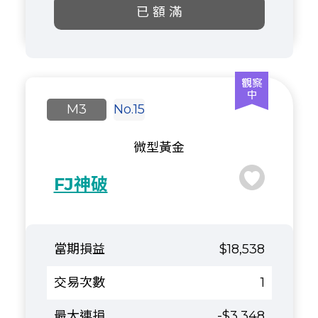
已 額 滿
M3
No.15
微型黃金
FJ神破
$18,538
1
-$3,348