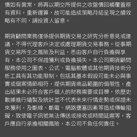
價如有異常，將再以期交所提供之收盤價回補覆蓋原
有資料，重新運算，故可能造成策略月結呈現之績效
略有不同，請投資人留意。
期貨顧問業務僅係提供期貨交易之研究分析意見或建
議，不得代理客戶決定或處理期貨交易事務。從事期
貨交易所生之風險及利益，悉由客戶自行負擔與享
有，本公司不保證獲利或負擔損失。本公司期貨顧問
服務使用之圖表、公式、電腦軟體或其他期貨技術分
析工具有其功能限制，包括其基本假設可能未必與事
實或個案情節相符，提供期貨商品範圍的侷限性，產
出結果未必符合客戶個人的財務需要或目標，依歷史
數據進行繪製及統計並不代表未來行情走勢或保證未
來獲利，及斷線、斷電、網路壅塞因素等造成傳輸阻
礙，致使電子訊號無法傳送或接收或時間延遲等，客
戶應自行承擔相關風險，本公司不負任何責任。