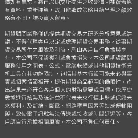
價如有異常，將再以期交所提供之收盤價回補覆蓋原
有資料，重新運算，故可能造成策略月結呈現之績效
略有不同，請投資人留意。
期貨顧問業務僅係提供期貨交易之研究分析意見或建
議，不得代理客戶決定或處理期貨交易事務。從事期
貨交易所生之風險及利益，悉由客戶自行負擔與享
有，本公司不保證獲利或負擔損失。本公司期貨顧問
服務使用之圖表、公式、電腦軟體或其他期貨技術分
析工具有其功能限制，包括其基本假設可能未必與事
實或個案情節相符，提供期貨商品範圍的侷限性，產
出結果未必符合客戶個人的財務需要或目標，依歷史
數據進行繪製及統計並不代表未來行情走勢或保證未
來獲利，及斷線、斷電、網路壅塞因素等造成傳輸阻
礙，致使電子訊號無法傳送或接收或時間延遲等，客
戶應自行承擔相關風險，本公司不負任何責任。