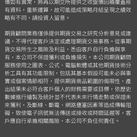
價如有異常，將再以期交所提供之收盤價回補覆蓋原
有資料，重新運算，故可能造成策略月結呈現之績效
略有不同，請投資人留意。
期貨顧問業務僅係提供期貨交易之研究分析意見或建
議，不得代理客戶決定或處理期貨交易事務。從事期
貨交易所生之風險及利益，悉由客戶自行負擔與享
有，本公司不保證獲利或負擔損失。本公司期貨顧問
服務使用之圖表、公式、電腦軟體或其他期貨技術分
析工具有其功能限制，包括其基本假設可能未必與事
實或個案情節相符，提供期貨商品範圍的侷限性，產
出結果未必符合客戶個人的財務需要或目標，依歷史
數據進行繪製及統計並不代表未來行情走勢或保證未
來獲利，及斷線、斷電、網路壅塞因素等造成傳輸阻
礙，致使電子訊號無法傳送或接收或時間延遲等，客
戶應自行承擔相關風險，本公司不負任何責任。