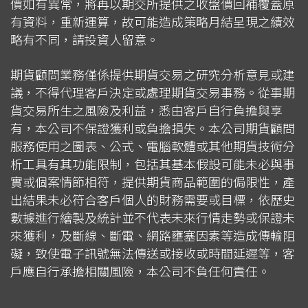
價如有異常，將再以期交所提供之收盤價回補覆蓋原
有資料，重新運算，故可能造成策略月結呈現之績效
略有不同，請投資人留意。
期貨顧問業務僅係提供期貨交易之研究分析意見或建
議，不得代理客戶決定或處理期貨交易事務。從事期
貨交易所生之風險及利益，悉由客戶自行負擔與享
有，本公司不保證獲利或負擔損失。本公司期貨顧問
服務使用之圖表、公式、電腦軟體或其他期貨技術分
析工具有其功能限制，包括其基本假設可能未必與事
實或個案情節相符，提供期貨商品範圍的侷限性，產
出結果未必符合客戶個人的財務需要或目標，依歷史
數據進行繪製及統計並不代表未來行情走勢或保證未
來獲利，及斷線、斷電、網路壅塞因素等造成傳輸阻
礙，致使電子訊號無法傳送或接收或時間延遲等，客
戶應自行承擔相關風險，本公司不負任何責任。