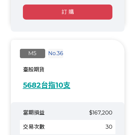
訂 購
M5
No.36
臺股期貨
5682台指10支
$167,200
30