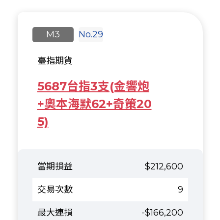
M3
No.29
臺指期貨
5687台指3支(金響炮
+奧本海默62+奇策20
5)
$212,600
9
-$166,200