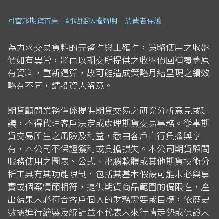
回富邦期貨首頁
網站隱私權聲明
消費者保護
為力求交易資料的完整性與正確性，策略使用之收盤
價如有異常，將再以期交所提供之收盤價回補覆蓋原
有資料，重新運算，故可能造成策略月結呈現之績效
略有不同，請投資人留意。
期貨顧問業務僅係提供期貨交易之研究分析意見或建
議，不得代理客戶決定或處理期貨交易事務。從事期
貨交易所生之風險及利益，悉由客戶自行負擔與享
有，本公司不保證獲利或負擔損失。本公司期貨顧問
服務使用之圖表、公式、電腦軟體或其他期貨技術分
析工具有其功能限制，包括其基本假設可能未必與事
實或個案情節相符，提供期貨商品範圍的侷限性，產
出結果未必符合客戶個人的財務需要或目標，依歷史
數據進行繪製及統計並不代表未來行情走勢或保證未