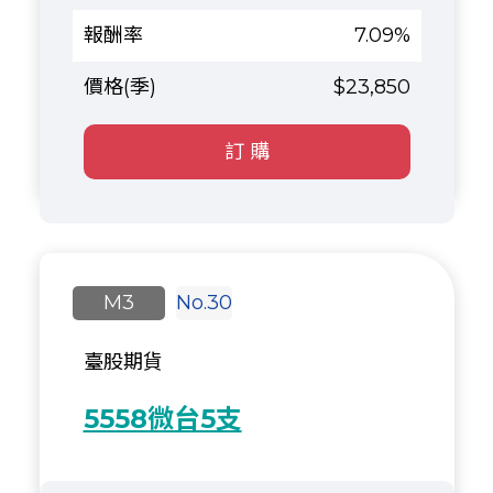
7.09%
$23,850
訂 購
M3
No.30
臺股期貨
5558微台5支