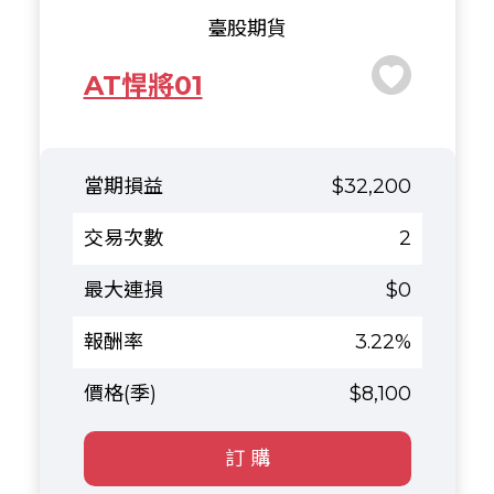
臺股期貨
AT悍將01
$32,200
2
$0
3.22%
$8,100
訂 購