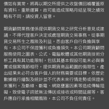
價如有異常，將再以期交所提供之收盤價回補覆蓋原
有資料，重新運算，故可能造成策略月結呈現之績效
略有不同，請投資人留意。
期貨顧問業務僅係提供期貨交易之研究分析意見或建
議，不得代理客戶決定或處理期貨交易事務。從事期
貨交易所生之風險及利益，悉由客戶自行負擔與享
有，本公司不保證獲利或負擔損失。本公司期貨顧問
服務使用之圖表、公式、電腦軟體或其他期貨技術分
析工具有其功能限制，包括其基本假設可能未必與事
實或個案情節相符，提供期貨商品範圍的侷限性，產
出結果未必符合客戶個人的財務需要或目標，依歷史
數據進行繪製及統計並不代表未來行情走勢或保證未
來獲利，及斷線、斷電、網路壅塞因素等造成傳輸阻
礙，致使電子訊號無法傳送或接收或時間延遲等，客
戶應自行承擔相關風險，本公司不負任何責任。