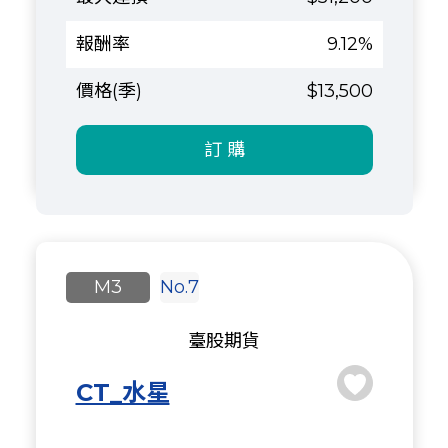
9.12%
$13,500
訂 購
M3
No.7
臺股期貨
CT_水星