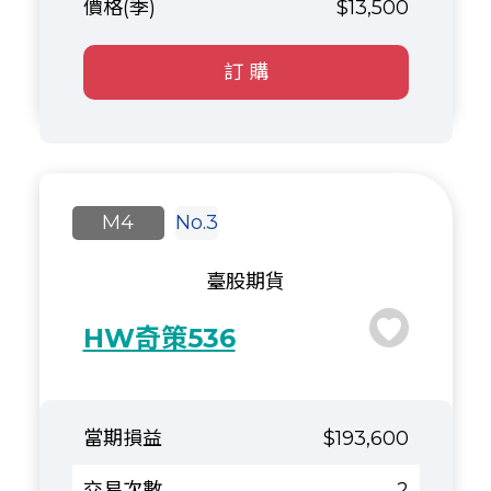
$13,500
訂 購
M4
No.3
臺股期貨
HW奇策536
$193,600
2