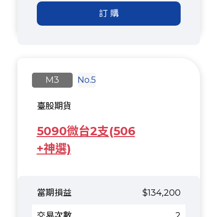
訂 購
M3
No.5
臺股期貨
5090微台2支(506
+神選)
$134,200
2