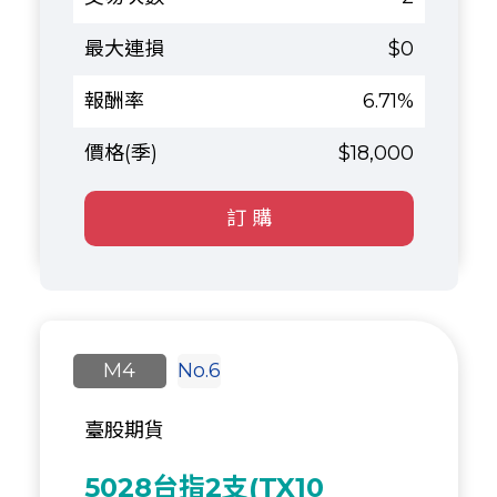
$0
6.71%
$18,000
訂 購
M4
No.6
臺股期貨
5028台指2支(TX10