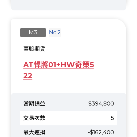
M3
No.2
臺股期貨
AT悍將01+HW奇策5
22
$394,800
5
-$162,400