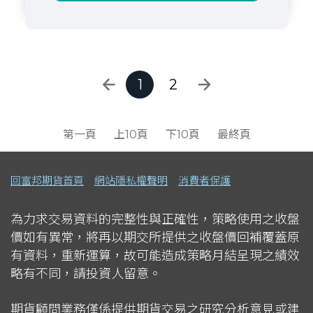
1
2
第一頁
上10頁
下10頁
最終頁
回富邦期貨首頁
網站隱私權聲明
消費者保護
為力求交易資料的完整性與正確性，策略使用之收盤
價如有異常，將再以期交所提供之收盤價回補覆蓋原
有資料，重新運算，故可能造成策略月結呈現之績效
略有不同，請投資人留意。
期貨顧問業務僅係提供期貨交易之研究分析意見或建