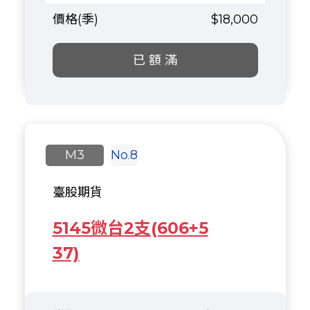
$18,000
已 額 滿
M3
No.8
臺股期貨
5145微台2支(606+5
37)