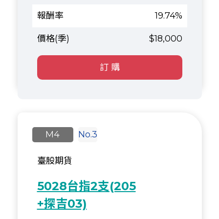
19.74%
$18,000
訂 購
M4
No.3
臺股期貨
5028台指2支(205
+探吉03)