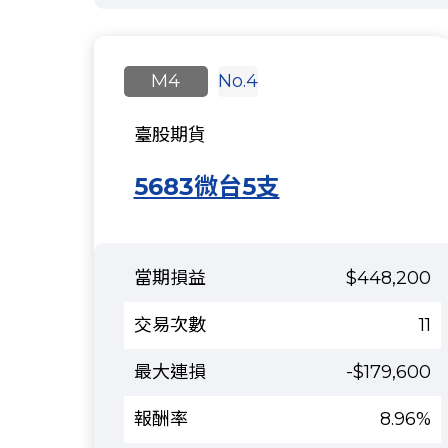
M4
No.4
臺股期貨
5683微台5支
$448,200
11
-$179,600
8.96%