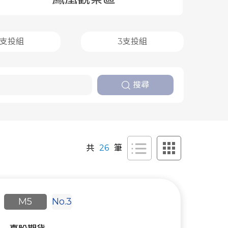
2支投組
3支投組
搜尋
共
26
筆
M5
No.3