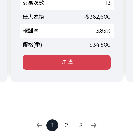
13
-$362,600
3.85%
$34,500
訂 購
1
2
3