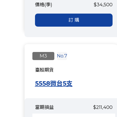
$34,500
訂 購
M3
No.7
臺股期貨
5558微台5支
$211,400