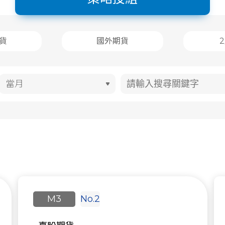
貨
國外期貨
M3
No.2