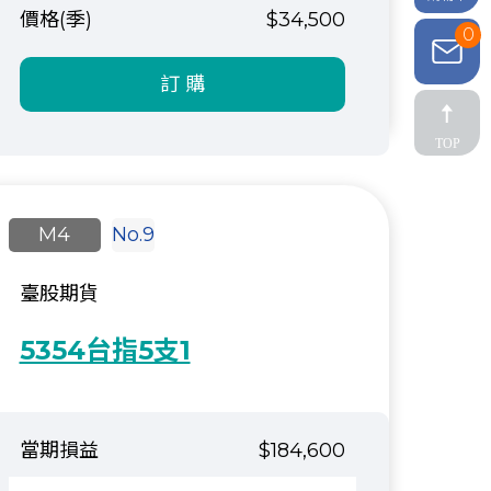
$34,500
0
訂 購
TOP
M4
No.9
臺股期貨
5354台指5支1
$184,600