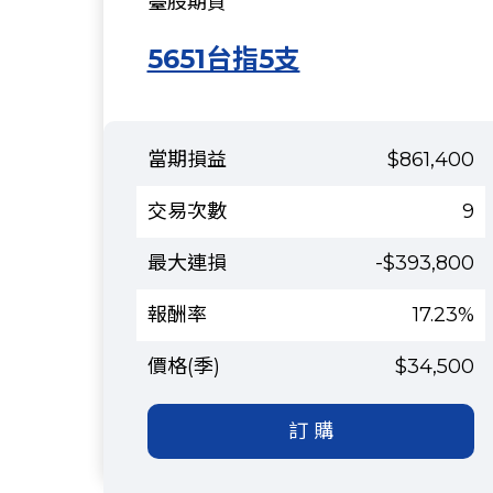
臺股期貨
5651台指5支
$861,400
9
-$393,800
17.23%
$34,500
訂 購