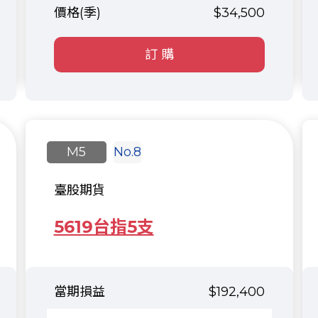
$34,500
訂 購
M5
No.8
臺股期貨
5619台指5支
$192,400