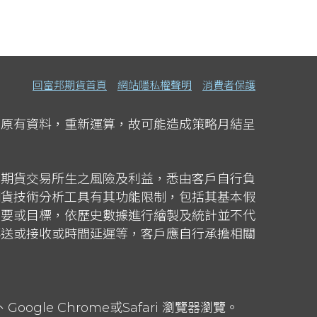
回富邦期貨首頁
網站隱私權聲明
消費者保護
蓋原有資料，重新運算，故可能造成策略月結呈
事期貨交易所生之風險及利益，悉由客戶自行負
期貨技術分析工具有其功能限制，包括其基本假
需要或目標，依歷史數據進行繪製及統計並不代
傳送或接收或時間延遲等，客戶應自行承擔相關
gle Chrome或Safari 瀏覽器瀏覽。