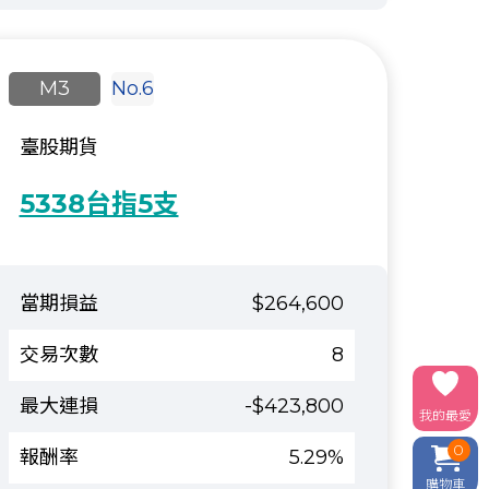
M3
No.6
臺股期貨
5338台指5支
$264,600
8
-$423,800
我的最愛
0
5.29%
購物車